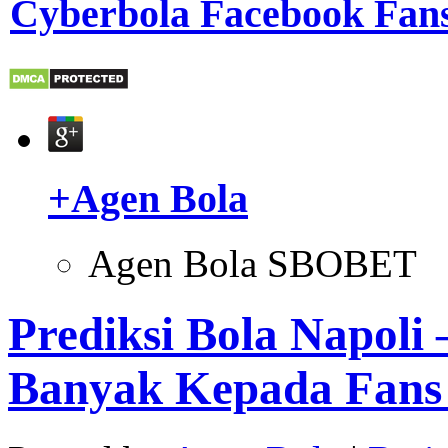
Cyberbola Facebook Fan
+Agen Bola
Agen Bola SBOBET
Prediksi Bola Napoli
Banyak Kepada Fans |