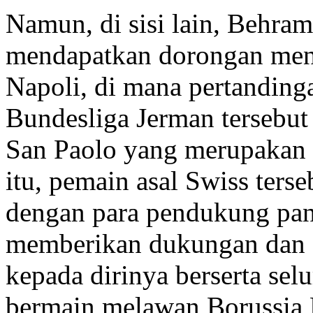
Namun, di sisi lain, Behram
mendapatkan dorongan ment
Napoli, di mana pertanding
Bundesliga Jerman tersebut 
San Paolo yang merupakan 
itu, pemain asal Swiss terse
dengan para pendukung pana
memberikan dukungan dan s
kepada dirinya berserta sel
bermain melawan Borussia