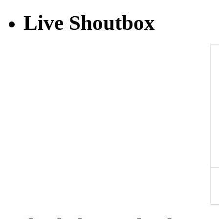
Live Shoutbox