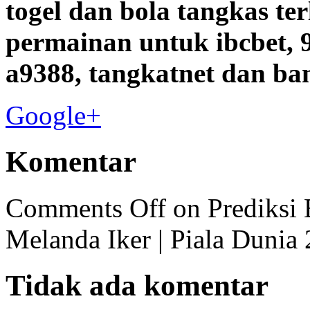
togel dan bola tangkas te
permainan untuk ibcbet, 
a9388, tangkatnet dan ban
Google+
Komentar
Comments Off
on Prediksi 
Melanda Iker | Piala Dunia
Tidak ada komentar