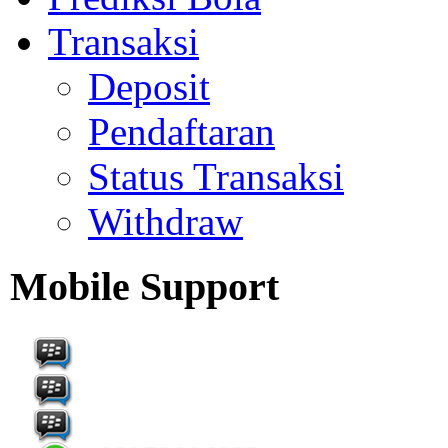
Transaksi
Deposit
Pendaftaran
Status Transaksi
Withdraw
Mobile Support