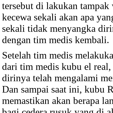
tersebut di lakukan tampak 
kecewa sekali akan apa yan
sekali tidak menyangka dir
dengan tim medis kembali.
Setelah tim medis melakuk
dari tim medis kubu el real,
dirinya telah mengalami me
Dan sampai saat ini, kubu 
memastikan akan berapa l
bagi cedera rusuk yang di al