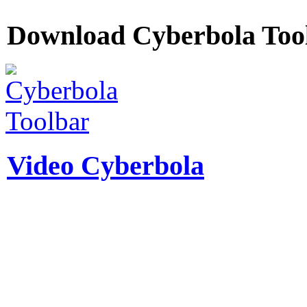
Download Cyberbola Too
Video Cyberbola