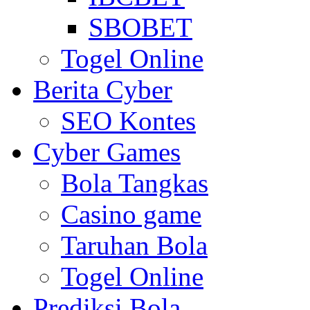
SBOBET
Togel Online
Berita Cyber
SEO Kontes
Cyber Games
Bola Tangkas
Casino game
Taruhan Bola
Togel Online
Prediksi Bola