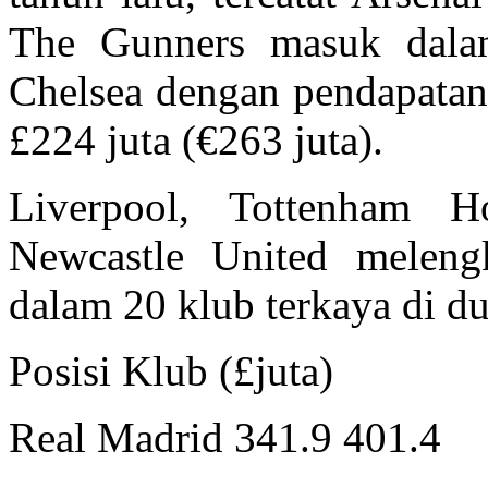
The Gunners masuk dalam
Chelsea dengan pendapatan
£224 juta (€263 juta).
Liverpool, Tottenham H
Newcastle United melengk
dalam 20 klub terkaya di du
Posisi Klub (£juta)
Real Madrid 341.9 401.4