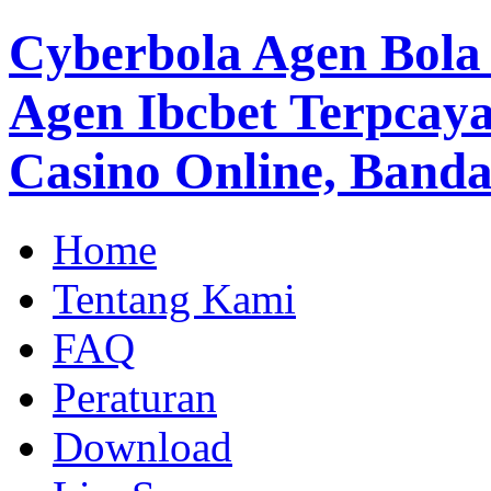
Cyberbola Agen Bola 
Agen Ibcbet Terpcaya
Casino Online, Banda
Home
Tentang Kami
FAQ
Peraturan
Download