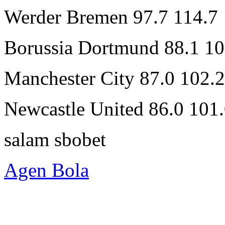
Werder Bremen 97.7 114.7
Borussia Dortmund 88.1 10
Manchester City 87.0 102.2
Newcastle United 86.0 101
salam sbobet
Agen Bola