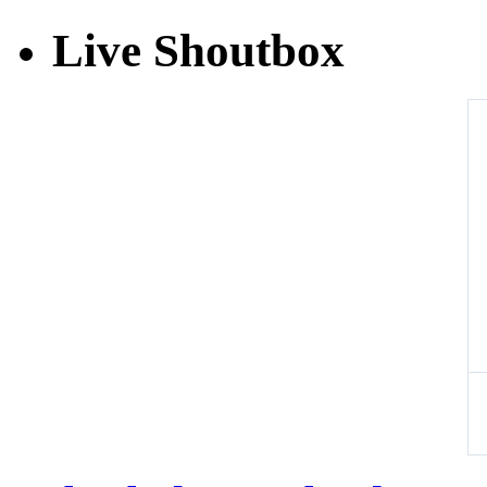
Live Shoutbox