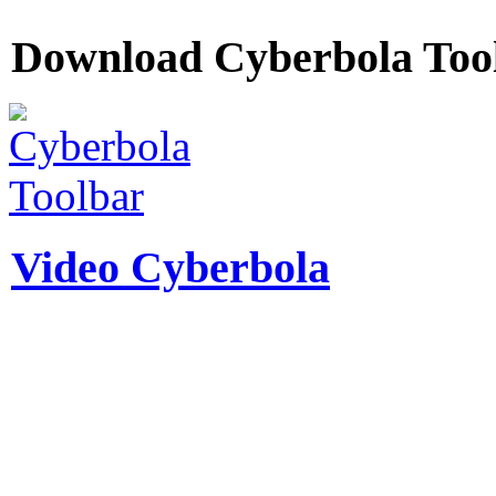
Download Cyberbola Too
Video Cyberbola