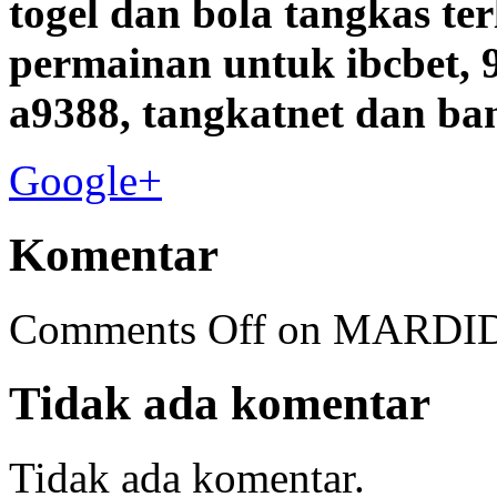
togel dan bola tangkas te
permainan untuk ibcbet, 
a9388, tangkatnet dan ban
Google+
Komentar
Comments Off
on MARDID
Tidak ada komentar
Tidak ada komentar.