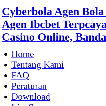
Cyberbola Agen Bola 
Agen Ibcbet Terpcaya
Casino Online, Banda
Home
Tentang Kami
FAQ
Peraturan
Download