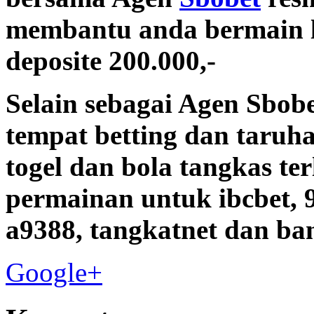
membantu anda bermain 
deposite 200.000,-
Selain sebagai Agen Sbob
tempat betting dan taruhan
togel dan bola tangkas te
permainan untuk ibcbet, 
a9388, tangkatnet dan ban
Google+