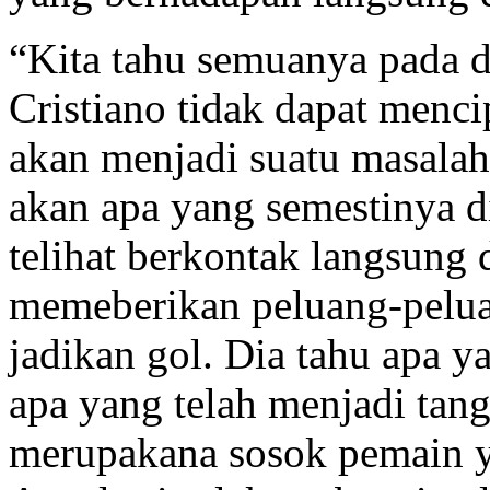
“Kita tahu semuanya pada d
Cristiano tidak dapat mencip
akan menjadi suatu masalah 
akan apa yang semestinya di
telihat berkontak langsung 
memeberikan peluang-pelua
jadikan gol. Dia tahu apa y
apa yang telah menjadi tan
merupakana sosok pemain y