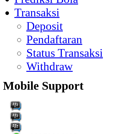
Transaksi
Deposit
Pendaftaran
Status Transaksi
Withdraw
Mobile Support