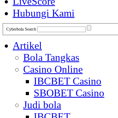
LiveScore
Hubungi Kami
Cyberbola Search
Artikel
Bola Tangkas
Casino Online
IBCBET Casino
SBOBET Casino
Judi bola
IBCBET