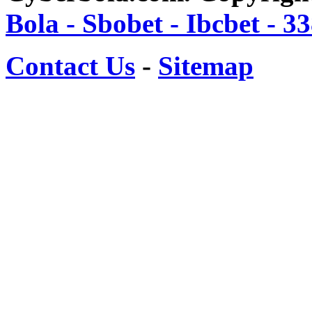
Bola - Sbobet - Ibcbet - 3
Contact Us
-
Sitemap