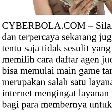
CYBERBOLA.COM – Silah
dan terpercaya sekarang jug
tentu saja tidak sesulit ya
memilih cara daftar agen ju
bisa memulai main game tar
merupakan salah satu layan
internet mengingat layana
bagi para membernya untuk