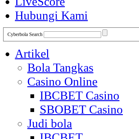
LiveScore
Hubungi Kami
Cyberbola Search
Artikel
Bola Tangkas
Casino Online
IBCBET Casino
SBOBET Casino
Judi bola
IBCBET