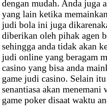
dengan mudah. Anda juga a
yang lain ketika memainka
judi bola ini juga dikaren
diberikan oleh pihak agen 
sehingga anda tidak akan 
judi online yang beragam m
casino yang bisa anda mai
game judi casino. Selain it
senantiasa akan menemani 
game poker disaat waktu an