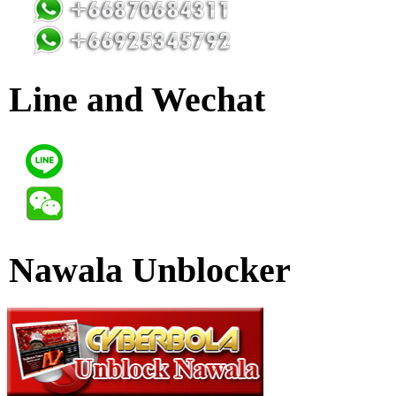
Line and Wechat
Nawala Unblocker