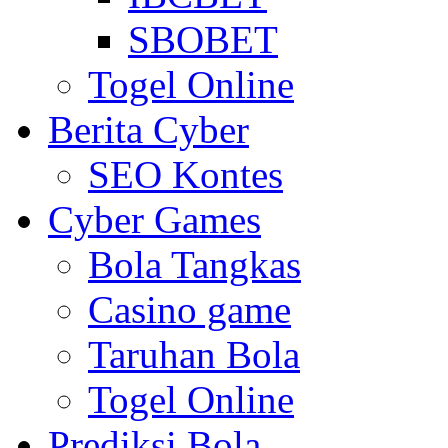
SBOBET
Togel Online
Berita Cyber
SEO Kontes
Cyber Games
Bola Tangkas
Casino game
Taruhan Bola
Togel Online
Prediksi Bola