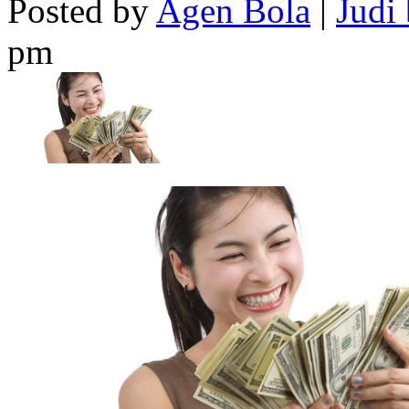
Posted by
Agen Bola
|
Judi 
pm