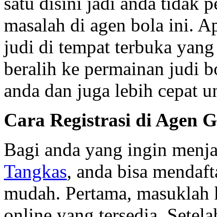
satu disini jadi anda tidak
masalah di agen bola ini. 
judi di tempat terbuka yang
beralih ke permainan judi b
anda dan juga lebih cepat 
Cara Registrasi di Agen 
Bagi anda yang ingin menj
Tangkas
, anda bisa mendaft
mudah. Pertama, masuklah ke
online yang tersedia. Setel