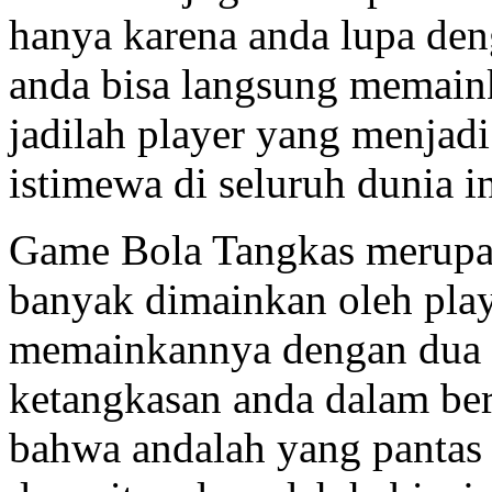
hanya karena anda lupa den
anda bisa langsung memain
jadilah player yang menjadi
istimewa di seluruh dunia in
Game Bola Tangkas merupak
banyak dimainkan oleh play
memainkannya dengan dua p
ketangkasan anda dalam be
bahwa andalah yang pantas