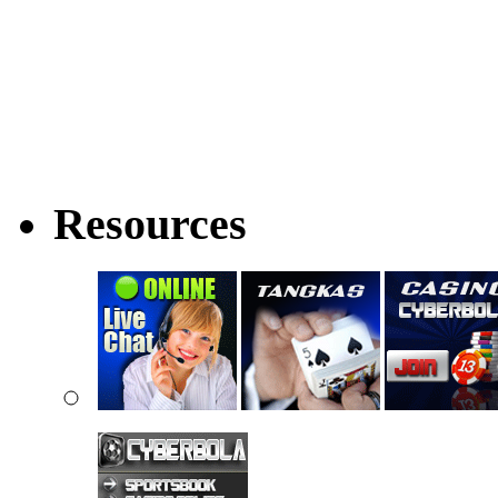
Resources