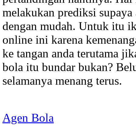
melakukan prediksi supaya
dengan mudah. Untuk itu ik
online ini karena kemenang
ke tangan anda terutama jik
bola itu bundar bukan? Bel
selamanya menang terus.
Agen Bola