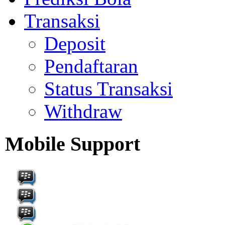
Transaksi
Deposit
Pendaftaran
Status Transaksi
Withdraw
Mobile Support