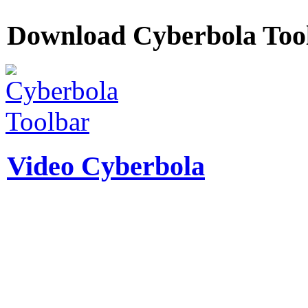
Download Cyberbola Too
Video Cyberbola