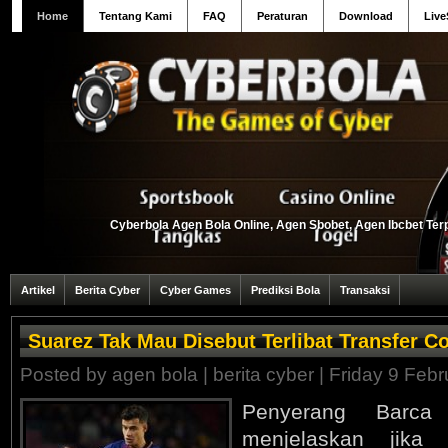
Home
Tentang Kami
FAQ
Peraturan
Download
Live
Cyberbola Agen Bola Online, Agen Sbobet, Agen Ibcbet Terp
Artikel
Berita Cyber
Cyber Games
Prediksi Bola
Transaksi
Suarez Tak Mau Disebut Terlibat Transfer C
Posted by
agen bola
|
berita cyber
| Friday 9 Feb
Penyerang Barca
menjelaskan jika 