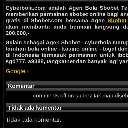
Cyberbola.com adalah Agen Bola Sbobet Te
memberikan permainan sbobet online bagi and
gratis di Sbobet.com bersama Agen
Sbobet
akan membantu anda bermain langsung de
200.000,-
Selain sebagai Agen Sbobet - cyberbola meru
taruhan bola online - kasino online - togel da
di Indonesia termasuk permainan untuk ibcb
sgd777, a9388, tangkatnet dan banyak lagi yan
Google+
Komentar
comments off
on suarez tak mau disebut
Tidak ada komentar
Tidak ada komentar.