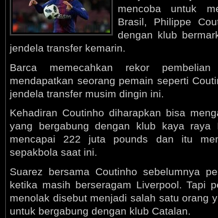
mencoba untuk me
Brasil, Philippe Co
dengan klub bermar
jendela transfer kemarin.
Barca memecahkan rekor pembelian 
mendapatkan seorang pemain seperti Coutin
jendela transfer musim dingin ini.
Kehadiran Coutinho diharapkan bisa meng
yang bergabung dengan klub kaya raya 
mencapai 222 juta pounds dan itu me
sepakbola saat ini.
Suarez bersama Coutinho sebelumnya pe
ketika masih berseragam Liverpool. Tapi 
menolak disebut menjadi salah satu orang 
untuk bergabung dengan klub Catalan.