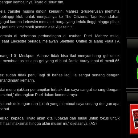
dengan kembalinya Riyad di skuat tim.
ela transfer musim dingin kemarin, Mahrez terus-terusan meminta
petinggi klub untuk menjualnya ke The Citizens. Tapi kepindahan
agal karena Leicester mematok harga yang terlalu tinggi hingga pihak
ak jadi untuk membeli pemain asal Aljazair itu.
bermain di beberapa pertandingan di asuhan Puel. Mahrez mulai
aat Liecester berlaga melawan Sheffield United di ajang Piala FA
menang 1-0. Meskpun Mahrez tidak bisa ikut menyumbang gol untuk
u membuat asisst atas gol yang di buat Jamie Vardy tepat di menit 66
z sudah tidak perlu lagi di bahas lagi. ia sangat senang dengan
ertandingan kemarin.
ad mulai menunjukkan penampilan terbaik dan saya sangat senang dengan
ersebut,” dterangkan Puel dalam komentarnya.
i seluruh dukungan dan itu lah yang membuat saya senang dengan apa
sebut.
rjadi kepada Riyad akan kita lupakan dan mulai untuk fokus untuk
 hasil maksimal hingga akhir musim ini,” dijelasnya. (AS)