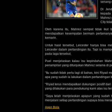
senang 
Di Jend
kepada 
Mahrez g
City tid
Oleh karena itu, Mahrez sempat tidak ikut 
mendapatkan kesempatan bermain pertamanya s
kemarin.
Untuk hasil tersebut, Leicester hanya bisa 
Leicester dalam pertandingan itu. Tapi ia mamp
pada laga tersebut.
Puel menjelaskan kalau isu kepindahan Mahre
penampilan yang ditunjukan Mahrez selama di p
“Itu sudah tidak perlu lagi di bahas, kini Riy
apa yang sudah ia lakukan dalam pertandingan t
“Riyad terus mendapatkan dukungan positif dar
yang dilakukan para pendukung kami atas isu ter
“Saya telah menjelaskan apapun yang sudah te
menjalani setiap pertandingan supaya bisa meraih
Agen Bola