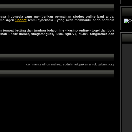
aya Indonesia yang memberikan permainan sbobet online bagi anda.
sama Agen
Sbobet
resmi cyberbola - yang akan membantu anda bermain
tempat betting dan taruhan bola online - kasino online - togel dan bola
inan untuk ibcbet, 9nagatangkas, 338a, sgd777, a9388, tangkatnet dan
comments off
on mahrez sudah melupakan untuk gabung city