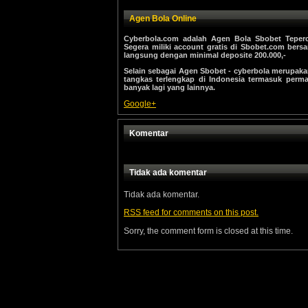
Agen Bola Online
Cyberbola.com adalah Agen Bola Sbobet Teperc
Segera miliki account gratis di Sbobet.com ber
langsung dengan minimal deposite 200.000,-
Selain sebagai Agen Sbobet - cyberbola merupakan 
tangkas terlengkap di Indonesia termasuk perma
banyak lagi yang lainnya.
Google+
Komentar
Tidak ada komentar
Tidak ada komentar.
RSS
feed for comments on this post.
Sorry, the comment form is closed at this time.