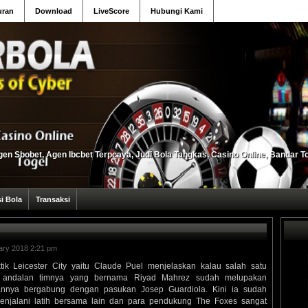
Cyber
uran
Download
LiveScore
Hubungi Kami
en Sbobet, Agen Ibcbet Terpcaya, Judi Bola Tangkas, Casino Online, Bandar T
si Bola
Transaksi
ary 2018 2:21 pm
ktik Leicester City yaitu Claude Puel menjelaskan kalau salah satu
 andalan timnya yang bernama Riyad Mahrez sudah melupakan
annya bergabung dengan pasukan Josep Guardiola. Kini ia sudah
enjalani latih bersama lain dan para pendukung The Foxes sangat