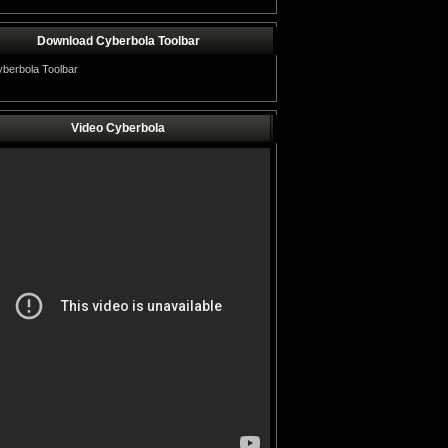
Download Cyberbola Toolbar
Video Cyberbola