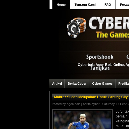
Home
Tentang Kami
FAQ
Perat
Cyberbola Agen Bola Online, Ag
Artikel
Berita Cyber
Cyber Games
Predik
Mahrez Sudah Melupakan Untuk Gabung City
Posted by
agen bola
|
berita cyber
| Saturday 17 Febru
Juru ta
pemain
keingin
mulai m