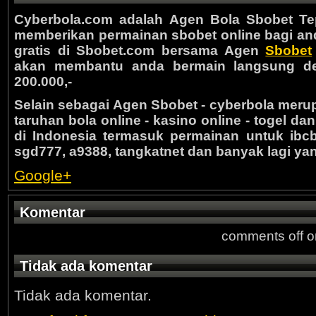
Cyberbola.com adalah Agen Bola Sbobet Te
memberikan permainan sbobet online bagi and
gratis di Sbobet.com bersama Agen
Sbobet
akan membantu anda bermain langsung de
200.000,-
Selain sebagai Agen Sbobet - cyberbola meru
taruhan bola online - kasino online - togel da
di Indonesia termasuk permainan untuk ibcb
sgd777, a9388, tangkatnet dan banyak lagi yan
Google+
Komentar
comments off
on
Tidak ada komentar
Tidak ada komentar.