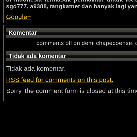
sgd777, a9388, tangkatnet dan banyak lagi yan
Google+
Komentar
comments off
on demi chapecoense, c
Tidak ada komentar
Tidak ada komentar.
RSS
feed for comments on this post.
Sorry, the comment form is closed at this tim