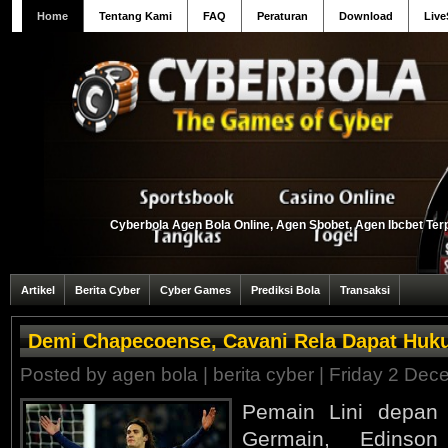
Home
Tentang Kami
FAQ
Peraturan
Download
Live
Cyberbola Agen Bola Online, Agen Sbobet, Agen Ibcbet Terp
Artikel
Berita Cyber
Cyber Games
Prediksi Bola
Transaksi
Demi Chapecoense, Cavani Rela Dapat Hu
Posted by
agen bola
|
berita cyber
| Friday 2 Dec
Pemain Lini depan 
Germain, Edinson